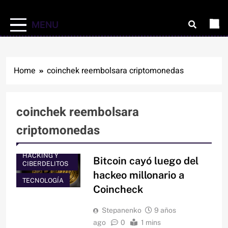
MENU
Home
coinchek reembolsara criptomonedas
coinchek reembolsara
criptomonedas
HACKING Y
Bitcoin cayó luego del
CIBERDELITOS
hackeo millonario a
TECNOLOGÍA
Coincheck
Stepanenko
9 años
ago
0
1 mins