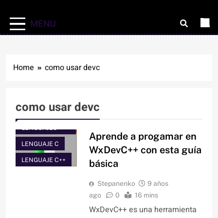
MENU
Home
como usar devc
como usar devc
COMPILADORES
Y OTROS
LENGUAJES
Aprende a progamar en
LENGUAJE C
WxDevC++ con esta guía
LENGUAJE C++
básica
Stepanenko
9 años
ago
0
16 mins
WxDevC++ es una herramienta