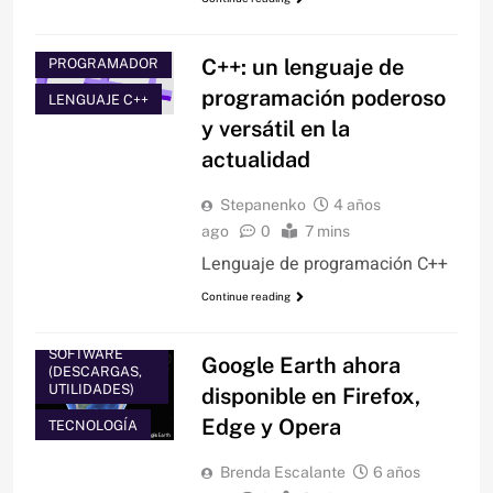
BLOG DEL
C++: un lenguaje de
PROGRAMADOR
programación poderoso
LENGUAJE C++
y versátil en la
actualidad
INFORMÁTICA
Stepanenko
4 años
JAVASCRIPT
ago
0
7 mins
LENGUAJE C++
Lenguaje de programación C++
NOTICIAS
Continue reading
SOFTWARE
SOFTWARE
Google Earth ahora
(DESCARGAS,
UTILIDADES)
disponible en Firefox,
Edge y Opera
TECNOLOGÍA
Brenda Escalante
6 años