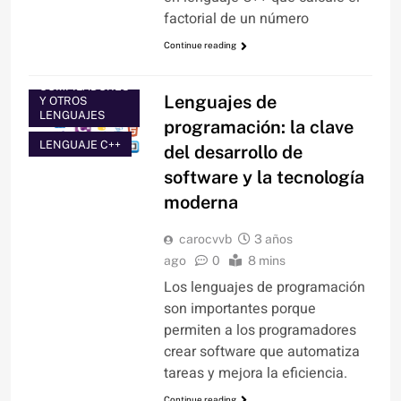
BLOG DEL GEEK
factorial de un número
BLOG DEL
Continue reading
PROGRAMADOR
COMPILADORES
Lenguajes de
Y OTROS
LENGUAJES
programación: la clave
LENGUAJE C++
del desarrollo de
software y la tecnología
moderna
carocvvb
3 años
ago
0
8 mins
Los lenguajes de programación
son importantes porque
permiten a los programadores
crear software que automatiza
tareas y mejora la eficiencia.
Continue reading