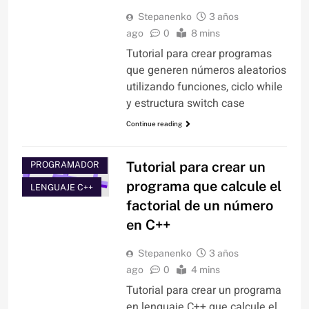
Stepanenko
3 años
ago
0
8 mins
Tutorial para crear programas
que generen números aleatorios
utilizando funciones, ciclo while
y estructura switch case
Continue reading
BLOG DEL
Tutorial para crear un
PROGRAMADOR
programa que calcule el
LENGUAJE C++
factorial de un número
en C++
Stepanenko
3 años
ago
0
4 mins
Tutorial para crear un programa
ARTÍCULOS
en lenguaje C++ que calcule el