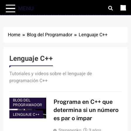
MENU
Home
Blog del Programador
Lenguaje C++
Lenguaje C++
Tutoriales y videos sobre el lenguaje de
programación C++
BLOG DEL
Programa en C++ que
PROGRAMADOR
determina si un número
LENGUAJE C++
es par o impar
Stepanenko
3 años