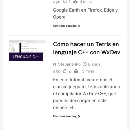
ago
1
3 mins
Google Earth en Firefox, Edge y
Opera
Continue reading
Cómo hacer un Tetris en
lenguaje C++ con WxDev
LENGUAJE C++
Stepanenko
8 años
ago
2
15 mins
En este tutorial crearemos el
clásico jueguito Tetris utilizando
el compilador WxDev C++, que
puedes descargar en este
enlace. El…
Continue reading
COMPILADORES
Y OTROS
LENGUAJES