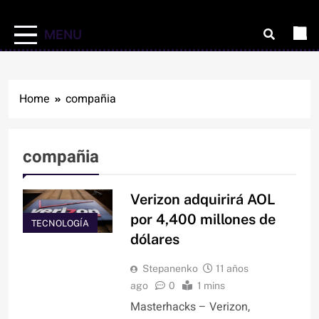
MENU
Home
compañia
compañia
Verizon adquirirá AOL
por 4,400 millones de
TECNOLOGÍA
dólares
Stepanenko
11 años
ago
0
1 mins
Masterhacks – Verizon,