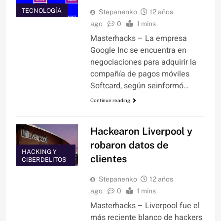
TECNOLOGÍA
Stepanenko
12 años
ago
0
1 mins
Masterhacks – La empresa
Google Inc se encuentra en
negociaciones para adquirir la
compañía de pagos móviles
Softcard, según seinformó…
Continue reading
Hackearon Liverpool y
robaron datos de
HACKING Y
clientes
CIBERDELITOS
Stepanenko
12 años
ago
0
1 mins
Masterhacks – Liverpool fue el
más reciente blanco de hackers