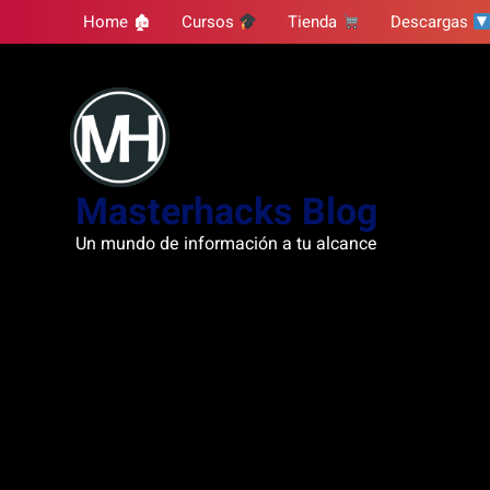
Skip
Home 🏚
Cursos
Tienda
Descargas
to
content
Masterhacks Blog
Un mundo de información a tu alcance