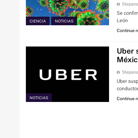
Stepan
Se confir
León
CIENCIA
NOTICIAS
Continue 
Uber 
Méxic
Stepan
Uber susp
conductor
NOTICIAS
Continue 