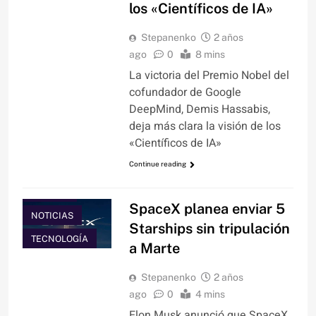
los «Científicos de IA»
Stepanenko
2 años
ago
0
8 mins
La victoria del Premio Nobel del
cofundador de Google
DeepMind, Demis Hassabis,
deja más clara la visión de los
«Científicos de IA»
Continue reading
CIENCIA
SpaceX planea enviar 5
NOTICIAS
Starships sin tripulación
TECNOLOGÍA
a Marte
Stepanenko
2 años
ago
0
4 mins
Elon Musk anunció que SpaceX