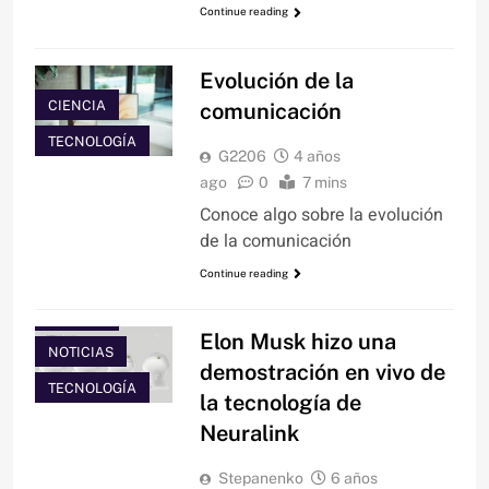
Continue reading
Evolución de la
CIENCIA
comunicación
TECNOLOGÍA
G2206
4 años
ago
0
7 mins
Conoce algo sobre la evolución
de la comunicación
Continue reading
CIENCIA
Elon Musk hizo una
NOTICIAS
demostración en vivo de
TECNOLOGÍA
la tecnología de
Neuralink
Stepanenko
6 años