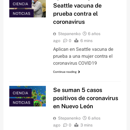
CIENCIA
Seattle vacuna de
prueba contra el
NOTICIAS
coronavirus
Stepanenko
6 años
ago
0
6 mins
Aplican en Seattle vacuna de
prueba a una mujer contra el
coronavirus COVID19
Continue reading
Se suman 5 casos
CIENCIA
positivos de coronavirus
NOTICIAS
en Nuevo León
Stepanenko
6 años
ago
0
3 mins