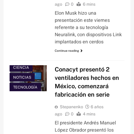
ago
0
6 mins
Elon Musk hizo una
presentación este viernes
referente a su tecnología
Neuralink, con dispositivos Link
implantados en cerdos
Continue reading
CIENCIA
Conacyt presentó 2
ventiladores hechos en
NOTICIAS
México, comenzará
TECNOLOGÍA
fabricación en serie
Stepanenko
6 años
ago
0
4 mins
El presidente Andrés Manuel
López Obrador presentó los