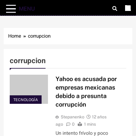
MENU
Home
corrupcion
corrupcion
Yahoo es acusada por
empresas mexicanas
debido a presunta
TECNOLOGÍA
corrupción
Stepanenko
12 años
ago
0
1 mins
Un intento frívolo y poco