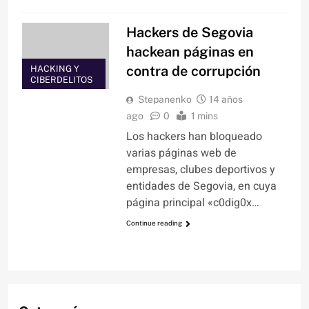
Hackers de Segovia
hackean páginas en
contra de corrupción
HACKING Y
CIBERDELITOS
Stepanenko
14 años
ago
0
1 mins
Los hackers han bloqueado
varias páginas web de
empresas, clubes deportivos y
entidades de Segovia, en cuya
página principal «c0dig0x…
Continue reading