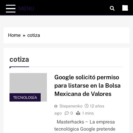
MENU
Home
cotiza
cotiza
Google solicitó permiso
para listarse en la Bolsa
Mexicana de Valores
TECNOLOGÍA
Stepanenko
12 años
ago
0
1 mins
Masterhacks – La empresa
tecnológica Google pretende