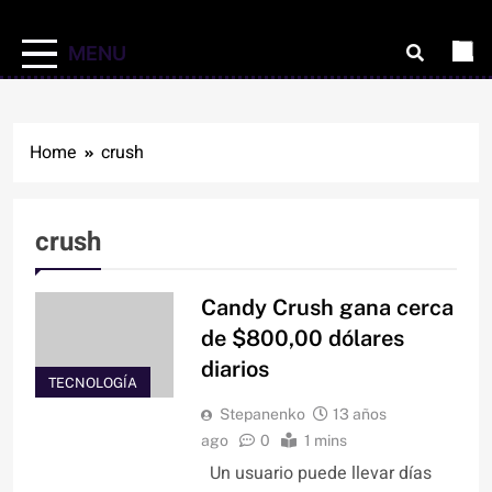
MENU
Home
crush
crush
Candy Crush gana cerca
de $800,00 dólares
diarios
TECNOLOGÍA
Stepanenko
13 años
ago
0
1 mins
Un usuario puede llevar días