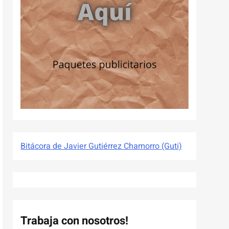
Bitácora de Javier Gutiérrez Chamorro (Guti)
Trabaja con nosotros!