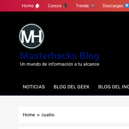
Skip
Home 🏚
Cursos
Tienda
Descargas
to
content
Masterhacks Blog
Un mundo de información a tu alcance
NOTICIAS
BLOG DEL GEEK
BLOG DEL IN
Home
cuatro