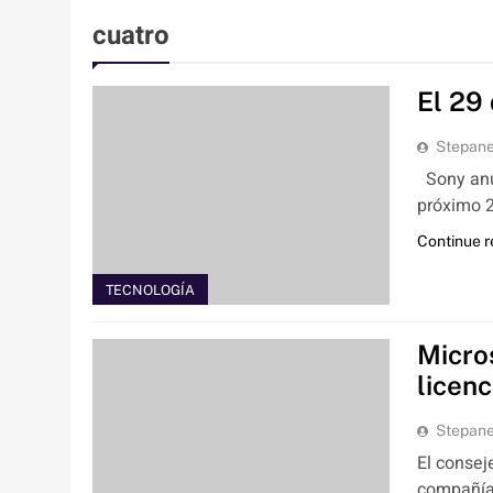
cuatro
El 29
Stepan
Sony anun
próximo 2
Continue 
TECNOLOGÍA
Micro
licen
Stepan
El consej
compañía 