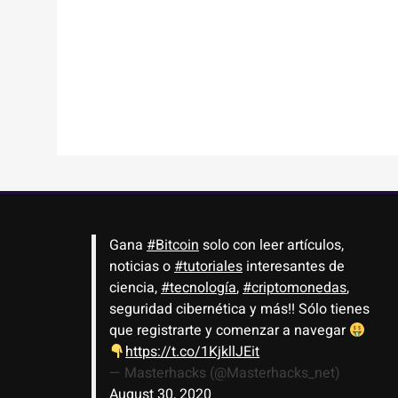
Gana
#Bitcoin
solo con leer artículos,
noticias o
#tutoriales
interesantes de
ciencia,
#tecnología
,
#criptomonedas
,
seguridad cibernética y más!! Sólo tienes
que registrarte y comenzar a navegar
https://t.co/1KjkllJEit
— Masterhacks (@Masterhacks_net)
August 30, 2020