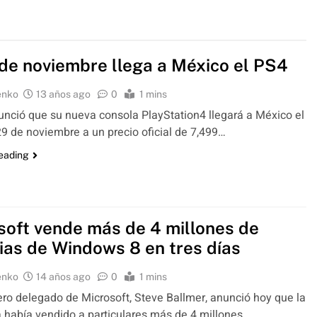
 de noviembre llega a México el PS4
enko
13 años ago
0
1 mins
ció que su nueva consola PlayStation4 llegará a México el
9 de noviembre a un precio oficial de 7,499…
reading
soft vende más de 4 millones de
cias de Windows 8 en tres días
enko
14 años ago
0
1 mins
ero delegado de Microsoft, Steve Ballmer, anunció hoy que la
había vendido a particulares más de 4 millones…