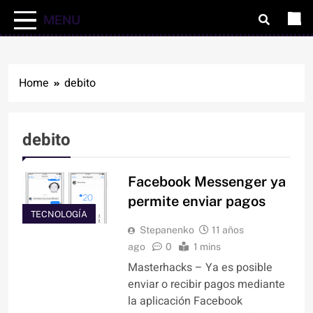
MENU
Home
debito
debito
Facebook Messenger ya
permite enviar pagos
TECNOLOGÍA
Stepanenko
11 años
ago
0
1 mins
Masterhacks – Ya es posible
enviar o recibir pagos mediante
la aplicación Facebook