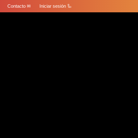
Contacto ✉
Iniciar sesión 🦾