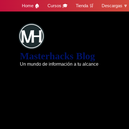
Skip
Home 🏚
Cursos 🎓
Tienda 🛒
Descargas 🔽
to
content
Masterhacks Blog
Un mundo de información a tu alcance