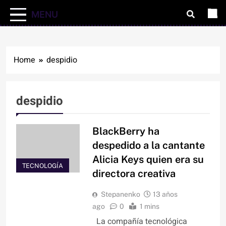
MENU
Home
despidio
despidio
BlackBerry ha
despedido a la cantante
Alicia Keys quien era su
TECNOLOGÍA
directora creativa
Stepanenko
13 años
ago
0
1 mins
La compañía tecnológica