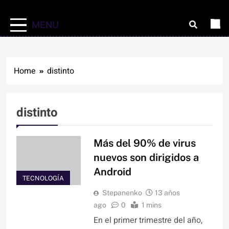
MENU
Home
distinto
distinto
Más del 90% de virus
nuevos son dirigidos a
Android
TECNOLOGÍA
Stepanenko
13 años
ago
0
1 mins
En el primer trimestre del año,