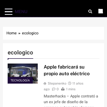
MENU
Home
ecologico
ecologico
Apple fabricará su
propio auto eléctrico
TECNOLOGÍA
Stepanenko
11 años
ago
0
1 mins
Masterhacks – Apple contrató a
un ex jefe de diseño de la