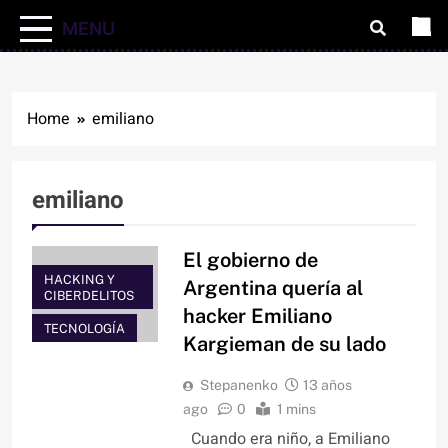
MENU
Home
emiliano
emiliano
El gobierno de
HACKING Y
Argentina quería al
CIBERDELITOS
hacker Emiliano
TECNOLOGÍA
Kargieman de su lado
Stepanenko
13 años
ago
0
1 mins
Cuando era niño, a Emiliano