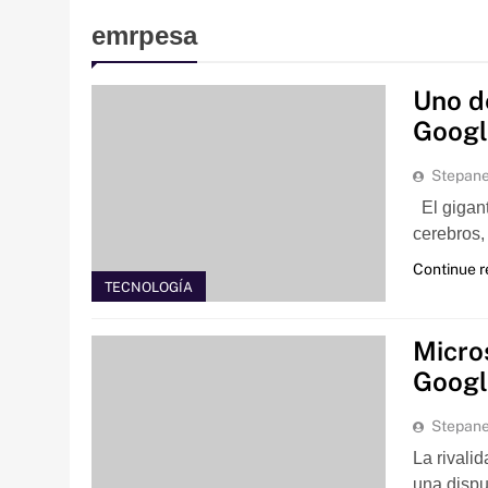
emrpesa
Uno d
Googl
Stepan
El gigant
cerebros,
Continue 
TECNOLOGÍA
Micro
Googl
Stepan
La rivali
una dispu