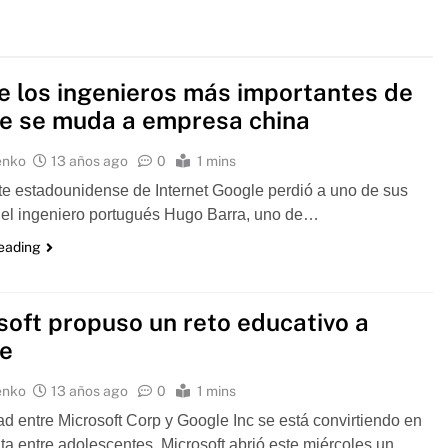
e los ingenieros más importantes de
e se muda a empresa china
enko
13 años ago
0
1 mins
e estadounidense de Internet Google perdió a uno de sus
 el ingeniero portugués Hugo Barra, uno de…
reading
soft propuso un reto educativo a
e
enko
13 años ago
0
1 mins
dad entre Microsoft Corp y Google Inc se está convirtiendo en
ta entre adolescentes. Microsoft abrió este miércoles un…