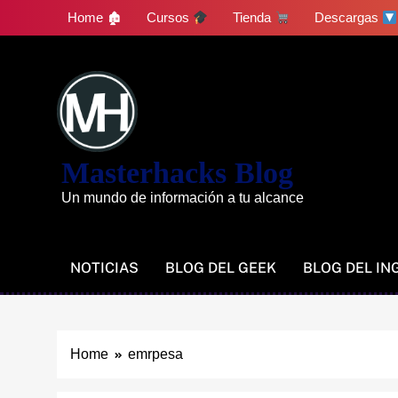
Skip
Home 🏚
Cursos
Tienda
Descargas
to
content
Masterhacks Blog
Un mundo de información a tu alcance
NOTICIAS
BLOG DEL GEEK
BLOG DEL IN
Home
emrpesa