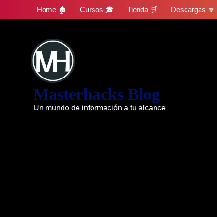
Skip
Home 🏚
Cursos 🎓
Tienda 🛒
Descargas 🔽
to
content
Masterhacks Blog
Un mundo de información a tu alcance