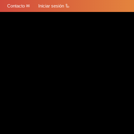
Contacto ✉
Iniciar sesión 🦾