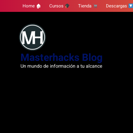
Skip
Home 🏚
Cursos
Tienda
Descargas
to
content
Masterhacks Blog
Un mundo de información a tu alcance