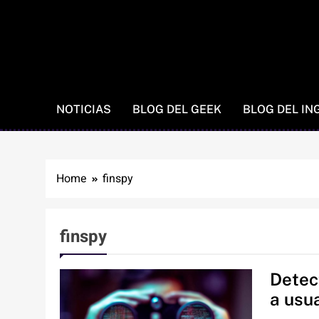
NOTICIAS
BLOG DEL GEEK
BLOG DEL IN
Home
finspy
finspy
Detec
a usu