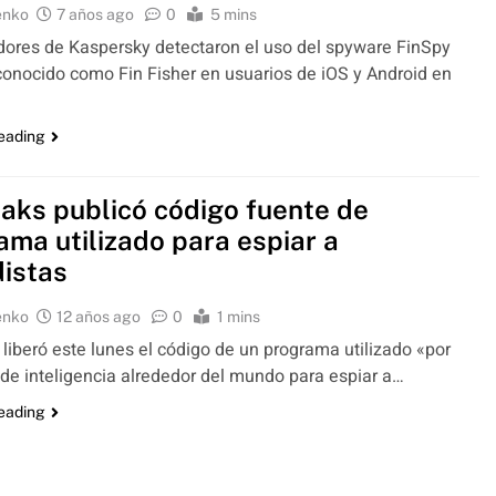
enko
7 años ago
0
5 mins
dores de Kaspersky detectaron el uso del spyware FinSpy
onocido como Fin Fisher en usuarios de iOS y Android en
reading
eaks publicó código fuente de
ama utilizado para espiar a
distas
enko
12 años ago
0
1 mins
 liberó este lunes el código de un programa utilizado «por
de inteligencia alrededor del mundo para espiar a…
reading