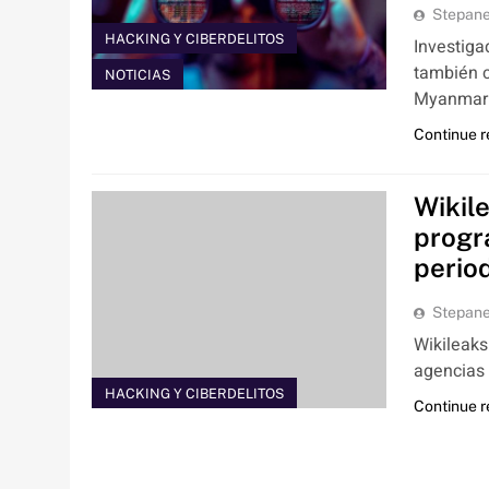
Stepan
HACKING Y CIBERDELITOS
Investiga
también c
NOTICIAS
Myanmar
Continue 
Wikil
progr
perio
Stepan
Wikileaks
agencias 
HACKING Y CIBERDELITOS
Continue 