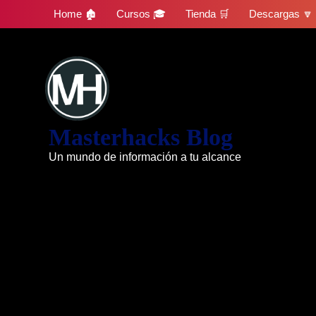
Skip
Home 🏚
Cursos 🎓
Tienda 🛒
Descargas 🔽
to
content
Masterhacks Blog
Un mundo de información a tu alcance