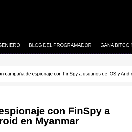
NGENIERO
BLOG DEL PROGRAMADOR
GANA BITCOI
an campaña de espionaje con FinSpy a usuarios de iOS y And
espionaje con FinSpy a
droid en Myanmar