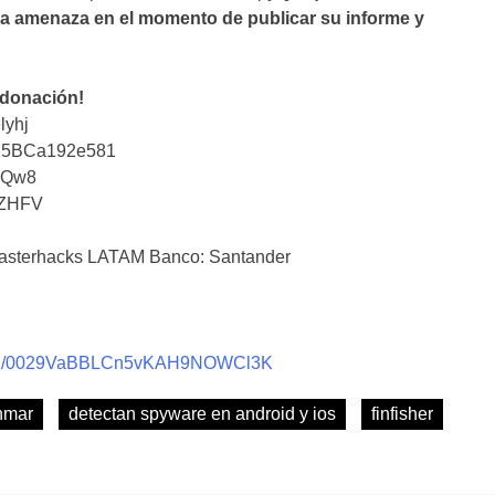
la amenaza en el momento de publicar su informe y
 donación!
lyhj
25BCa192e581
iQw8
tZHFV
sterhacks LATAM Banco: Santander
nnel/0029VaBBLCn5vKAH9NOWCl3K
nmar
detectan spyware en android y ios
finfisher