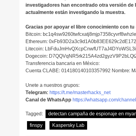
investigadores han encontrado otra versión de 
actualmente están investigando la muestra.
Gracias por apoyar el libre conocimiento con tu
Bitcoin: bc1q4sw9260twfcxatj8mjp7358cyvrf8whzle
Ethereum: 0xFb93D2a3c9d1A0b83EE629c2dE17
Litecoin: LbFduJmHvQXcpCnwfUT7aJ4DYoWSL3
Dogecoin: D7QQVqNR5rk215A4zd2gyzV9P2bLQ
Transferencia bancaria en México:
Cuenta CLABE: 014180140103357992 Nombre: Ma
Unete a nuestros grupos:
Telegram:
https://t.me/masterhacks_net
Canal de WhatsApp
https://whatsapp.com/cha
Tagged:
detectan campaña de espionaje en mya
finspy
Kaspersky Lab