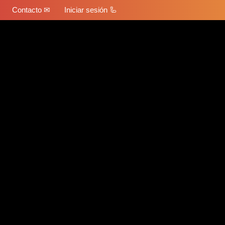
Contacto ✉
Iniciar sesión 🦾