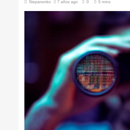
Stepanenko
7 años ago
0
5 mins