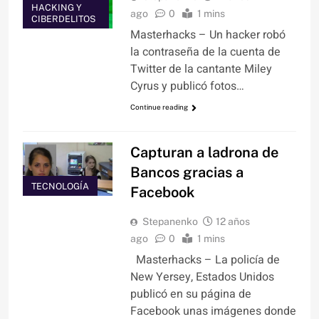
HACKING Y
ago
0
1 mins
CIBERDELITOS
Masterhacks – Un hacker robó
la contraseña de la cuenta de
Twitter de la cantante Miley
Cyrus y publicó fotos…
Continue reading
Capturan a ladrona de
Bancos gracias a
TECNOLOGÍA
Facebook
Stepanenko
12 años
ago
0
1 mins
Masterhacks – La policía de
New Yersey, Estados Unidos
publicó en su página de
Facebook unas imágenes donde