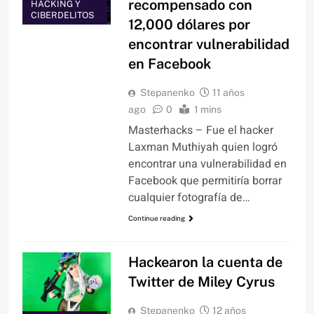
recompensado con
HACKING Y
CIBERDELITOS
12,000 dólares por
encontrar vulnerabilidad
en Facebook
Stepanenko
11 años
ago
0
1 mins
Masterhacks – Fue el hacker
Laxman Muthiyah quien logró
encontrar una vulnerabilidad en
Facebook que permitiría borrar
cualquier fotografía de…
Continue reading
Hackearon la cuenta de
Twitter de Miley Cyrus
Stepanenko
12 años