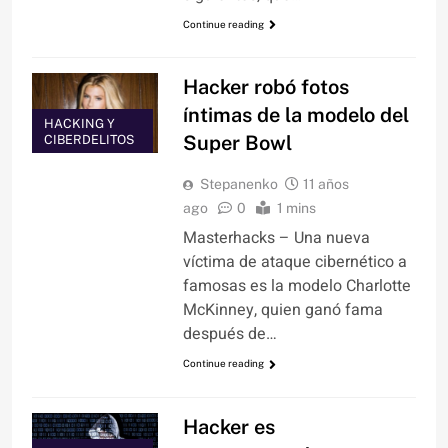
Continue reading
Hacker robó fotos
íntimas de la modelo del
HACKING Y
Super Bowl
CIBERDELITOS
Stepanenko
11 años
ago
0
1 mins
Masterhacks – Una nueva
víctima de ataque cibernético a
famosas es la modelo Charlotte
McKinney, quien ganó fama
después de…
Continue reading
Hacker es