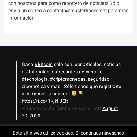
con nosotros para como reportero de noticias! Sólo
envía un correo a contacto@masterhacks.net para más
información.
Gana
#Bitcoin
solo con leer artículos, noticias
o
#tutoriales
interesantes de ciencia,
#tecnología
,
#criptomonedas
, seguridad
cibernética y más!! Sólo tienes que registrarte
y comenzar a navegar
https://t.co/1KjkllJEit
— Masterhacks (@Masterhacks_net)
August
30, 2020
Este sitio web utiliza cookies. Si continuas navegando