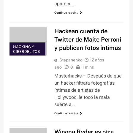
aparece…
Continue reading
Hackean cuenta de
Twitter de Maite Perroni
y publican fotos íntimas
HACKING Y
CIBERDELITOS
Stepanenko
12 años
ago
0
1 mins
Masterhacks – Después de que
un hacker filtrara fotografías
íntimas de artistas de
Hollywood, le tocó la mala
suerte a…
Continue reading
Winona Ryder es otra