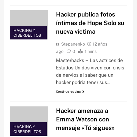
Hacker publica fotos
íntimas de Hope Solo su
nueva víctima
HACKING Y
CIBERDELITOS
Stepanenko
12 años
ago
0
1 mins
Masterhacks – Las actrices de
Estados Unidos viven con crisis
de nervios al saber que un
hacker podría tener sus…
Continue reading
Hacker amenaza a
Emma Watson con
mensaje «Tú sigues»
HACKING Y
CIBERDELITOS