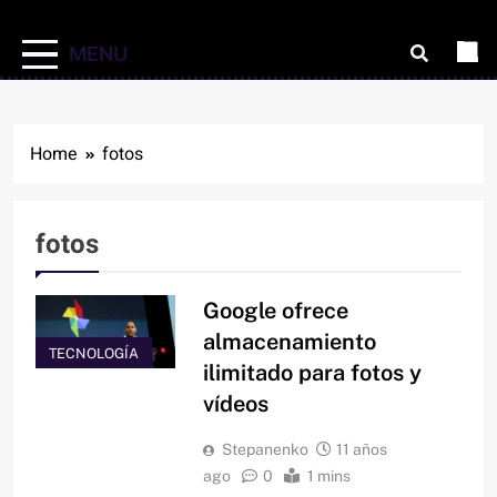
MENU
Home
fotos
fotos
Google ofrece
almacenamiento
TECNOLOGÍA
ilimitado para fotos y
vídeos
Stepanenko
11 años
ago
0
1 mins