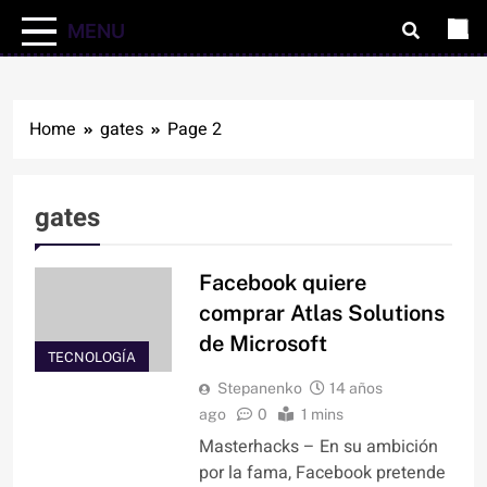
MENU
Home
gates
Page 2
gates
Facebook quiere
comprar Atlas Solutions
de Microsoft
TECNOLOGÍA
Stepanenko
14 años
ago
0
1 mins
Masterhacks – En su ambición
por la fama, Facebook pretende