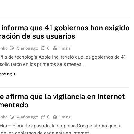
 informa que 41 gobiernos han exigido
mación de sus usuarios
enko
13 años ago
0
1 mins
ía de tecnología Apple Inc. reveló que los gobiernos de 41
 solicitaron en los primeros seis meses…
reading
 afirma que la vigilancia en Internet
mentado
enko
14 años ago
0
1 mins
ks – El martes pasado, la empresa Google afirmó que la
a de los gobiernos de cada país en internet…