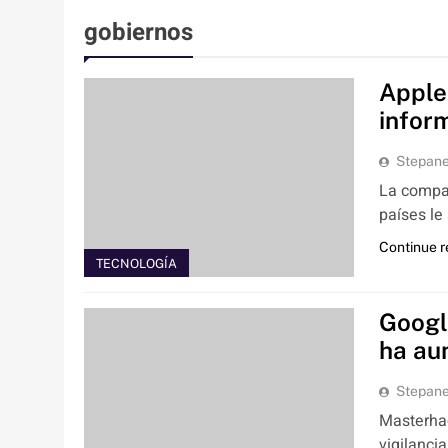
gobiernos
Apple
infor
Stepan
La compañ
países le
Continue 
TECNOLOGÍA
Google
ha au
Stepan
Masterhac
vigilanci