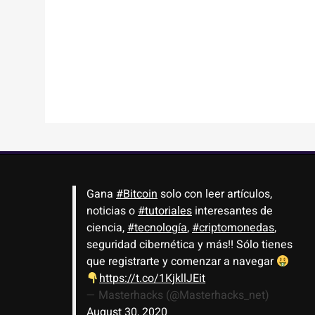
Gana
#Bitcoin
solo con leer artículos,
noticias o
#tutoriales
interesantes de
ciencia,
#tecnología
,
#criptomonedas
,
seguridad cibernética y más!! Sólo tienes
que registrarte y comenzar a navegar
https://t.co/1KjkllJEit
— Masterhacks (@Masterhacks_net)
August 30, 2020