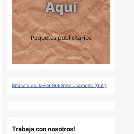
Bitácora de Javier Gutiérrez Chamorro (Guti)
Trabaja con nosotros!