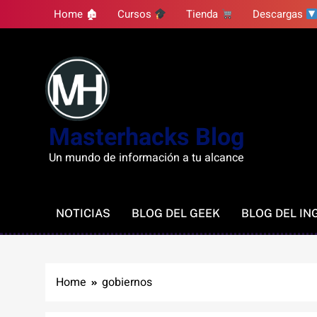
Skip
Home 🏚
Cursos
Tienda
Descargas
to
content
Masterhacks Blog
Un mundo de información a tu alcance
NOTICIAS
BLOG DEL GEEK
BLOG DEL IN
Home
gobiernos