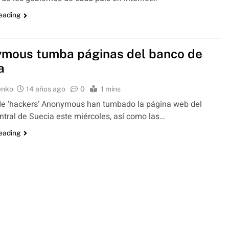
reading
mous tumba páginas del banco de
a
enko
14 años ago
0
1 mins
de ‘hackers’ Anonymous han tumbado la página web del
tral de Suecia este miércoles, así como las…
reading