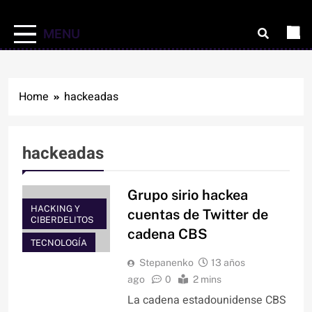
MENU
Home
hackeadas
hackeadas
Grupo sirio hackea
HACKING Y
cuentas de Twitter de
CIBERDELITOS
cadena CBS
TECNOLOGÍA
Stepanenko
13 años
ago
0
2 mins
La cadena estadounidense CBS