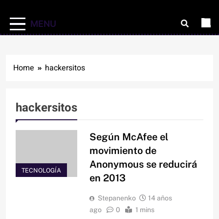
MENU
Home
hackersitos
hackersitos
Según McAfee el
movimiento de
Anonymous se reducirá
TECNOLOGÍA
en 2013
Stepanenko
14 años
ago
0
1 mins