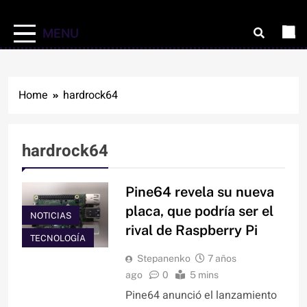
MENU
Home
hardrock64
hardrock64
Pine64 revela su nueva
placa, que podría ser el
NOTICIAS
rival de Raspberry Pi
TECNOLOGÍA
Stepanenko
7 años
ago
0
5 mins
Pine64 anunció el lanzamiento