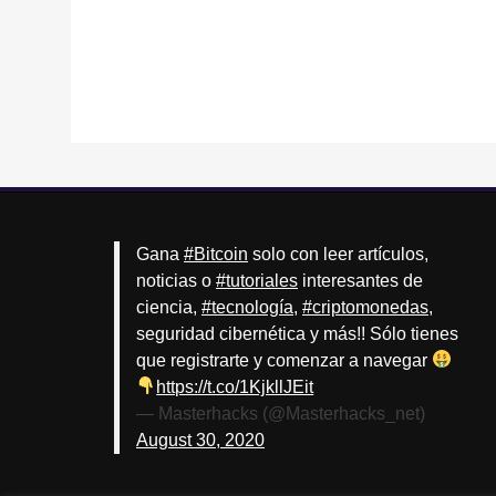
Gana
#Bitcoin
solo con leer artículos,
noticias o
#tutoriales
interesantes de
ciencia,
#tecnología
,
#criptomonedas
,
seguridad cibernética y más!! Sólo tienes
que registrarte y comenzar a navegar
https://t.co/1KjkllJEit
— Masterhacks (@Masterhacks_net)
August 30, 2020