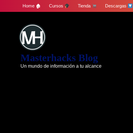
Skip
Home 🏚
Cursos
Tienda
Descargas
to
content
Masterhacks Blog
Un mundo de información a tu alcance