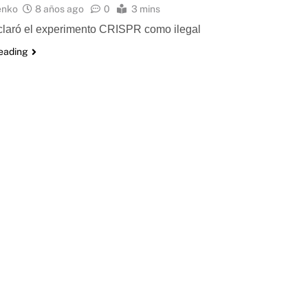
enko
8 años ago
0
3 mins
claró el experimento CRISPR como ilegal
reading