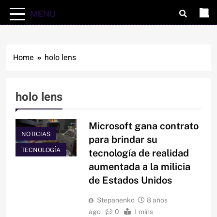
MENU
Home
holo lens
holo lens
Microsoft gana contrato
NOTICIAS
para brindar su
TECNOLOGÍA
tecnología de realidad
aumentada a la milicia
de Estados Unidos
Stepanenko
8 años
ago
0
1 mins