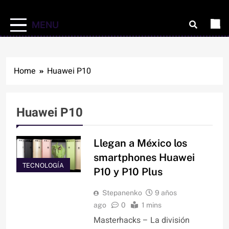
MENU
Home
Huawei P10
Huawei P10
Llegan a México los
smartphones Huawei
TECNOLOGÍA
P10 y P10 Plus
Stepanenko
9 años
ago
0
1 mins
Masterhacks – La división