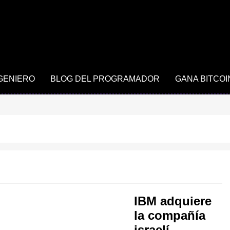
NGENIERO
BLOG DEL PROGRAMADOR
GANA BITCOI
IBM adquiere
la compañía
israelí