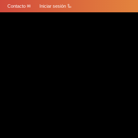
Contacto ✉
Iniciar sesión 🦾