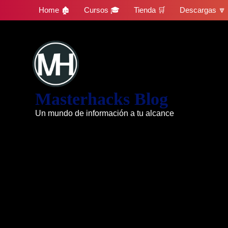
Skip
Home 🏚
Cursos 🎓
Tienda 🛒
Descargas 🔽
to
content
Masterhacks Blog
Un mundo de información a tu alcance