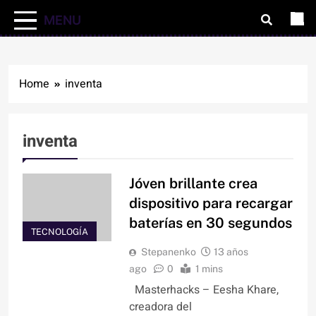
MENU
Home
inventa
inventa
Jóven brillante crea
dispositivo para recargar
baterías en 30 segundos
TECNOLOGÍA
Stepanenko
13 años
ago
0
1 mins
Masterhacks – Eesha Khare,
creadora del