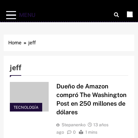
MENU
Home
jeff
jeff
Dueño de Amazon
compró The Washington
Post en 250 millones de
TECNOLOGÍA
dólares
Stepanenko
13 años
ago
0
1 mins