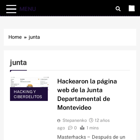
MENU
Home
junta
junta
Hackearon la página
web de la Junta
HACKING Y
CIBERDELITOS
Departamental de
Montevideo
Stepanenko
12 años
ago
0
1 mins
Masterhacks – Después de un