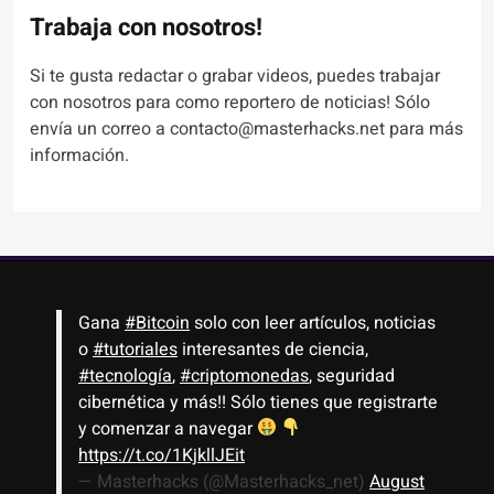
Trabaja con nosotros!
Si te gusta redactar o grabar videos, puedes trabajar
con nosotros para como reportero de noticias! Sólo
envía un correo a contacto@masterhacks.net para más
información.
Gana
#Bitcoin
solo con leer artículos, noticias
o
#tutoriales
interesantes de ciencia,
#tecnología
,
#criptomonedas
, seguridad
cibernética y más!! Sólo tienes que registrarte
y comenzar a navegar
https://t.co/1KjkllJEit
— Masterhacks (@Masterhacks_net)
August