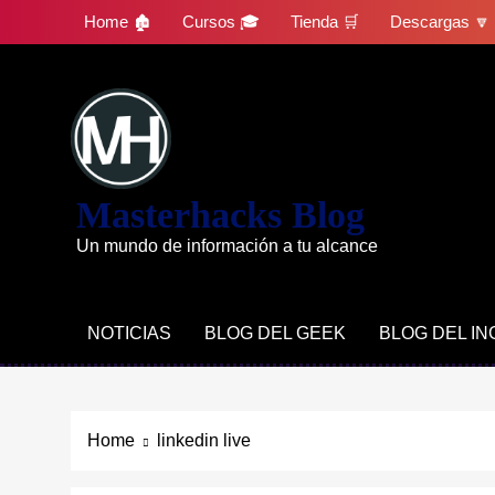
Skip
Home 🏚
Cursos 🎓
Tienda 🛒
Descargas 🔽
to
content
Masterhacks Blog
Un mundo de información a tu alcance
NOTICIAS
BLOG DEL GEEK
BLOG DEL I
Home
linkedin live