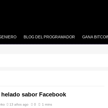
NGENIERO
BLOG DEL PROGRAMADOR
GANA BITCOI
 helado sabor Facebook
nko
13 años ago
0
1 mins