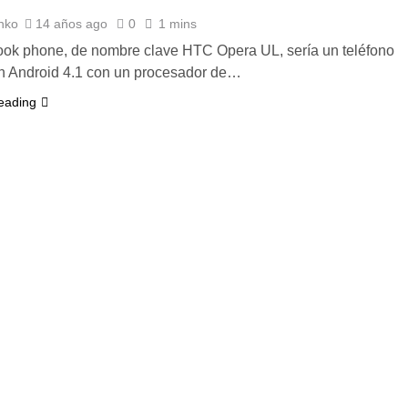
nko
14 años ago
0
1 mins
ok phone, de nombre clave HTC Opera UL, sería un teléfono
n Android 4.1 con un procesador de…
eading