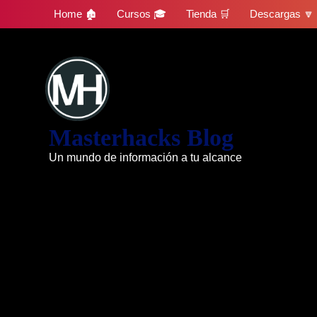
Skip
Home 🏚
Cursos 🎓
Tienda 🛒
Descargas 🔽
to
content
Masterhacks Blog
Un mundo de información a tu alcance