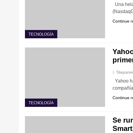
Una helad
(NasdaqGS
Continue r
TECNOLOGÍA
Yahoo
prime
Stepane
Yahoo ha 
compañía
Continue r
TECNOLOGÍA
Se ru
Smar