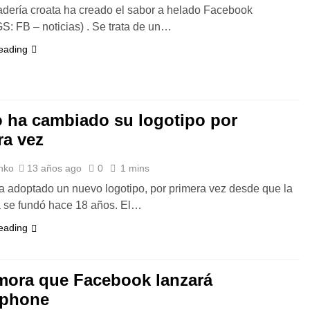
ería croata ha creado el sabor a helado Facebook
: FB – noticias) . Se trata de un…
eading
 ha cambiado su logotipo por
ra vez
nko
13 años ago
0
1 mins
adoptado un nuevo logotipo, por primera vez desde que la
 se fundó hace 18 años. El…
eading
mora que Facebook lanzará
tphone