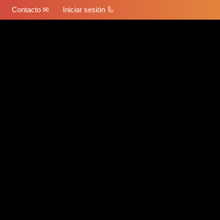
Contacto ✉
Iniciar sesión 🦾