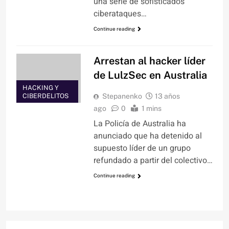
una serie de sofisticados
ciberataques…
Continue reading
Arrestan al hacker líder
de LulzSec en Australia
HACKING Y
CIBERDELITOS
Stepanenko
13 años
ago
0
1 mins
La Policía de Australia ha
anunciado que ha detenido al
supuesto líder de un grupo
refundado a partir del colectivo…
Continue reading