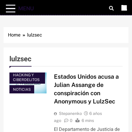
MENU
Home
lulzsec
lulzsec
HACKING Y
Estados Unidos acusa a
CIBERDELITOS
Julian Assange de
NOTICIAS
conspiración con
Anonymous y LulzSec
Stepanenko
6 años
ago
0
6 mins
El Departamento de Justicia de