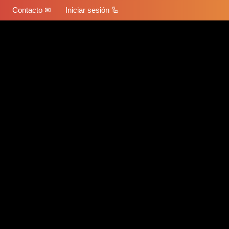
Contacto ✉
Iniciar sesión 🦾