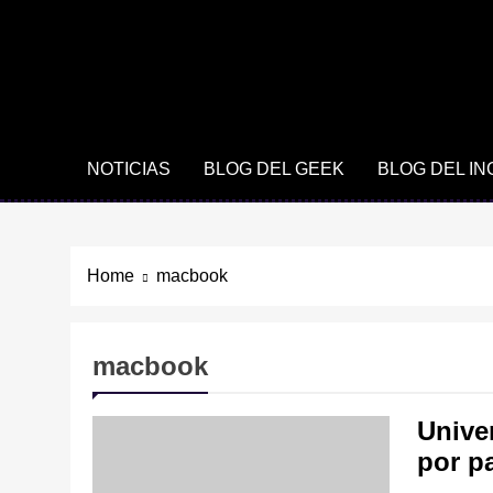
NOTICIAS
BLOG DEL GEEK
BLOG DEL I
Home
macbook
macbook
Unive
por p