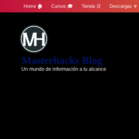
Skip
Home 🏚
Cursos 🎓
Tienda 🛒
Descargas 🔽
to
content
Masterhacks Blog
Un mundo de información a tu alcance