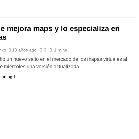
e mejora maps y lo especializa en
as
nko
13 años ago
0
1 mins
o un nuevo salto en el mercado de los mapas virtuales al
te miércoles una versión actualizada…
eading