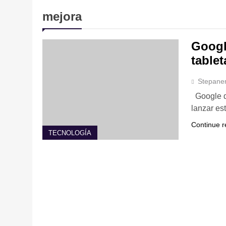
mejora
Googl
tablet
Stepane
Google di
lanzar es
Continue r
TECNOLOGÍA