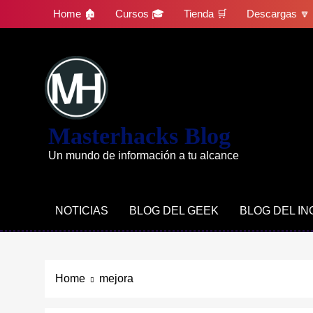
Skip
Home 🏚
Cursos 🎓
Tienda 🛒
Descargas 🔽
to
content
Masterhacks Blog
Un mundo de información a tu alcance
NOTICIAS
BLOG DEL GEEK
BLOG DEL I
Home
mejora