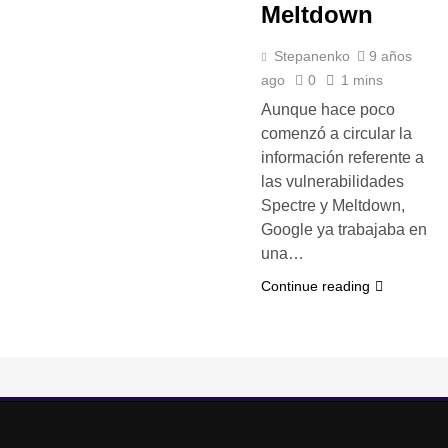
Meltdown
Stepanenko
9 años
ago
0
1 mins
Aunque hace poco
comenzó a circular la
información referente a
las vulnerabilidades
Spectre y Meltdown,
Google ya trabajaba en
una…
Continue reading