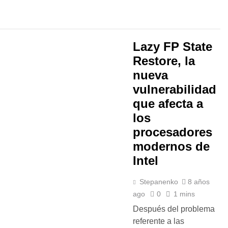
Lazy FP State
Restore, la
nueva
vulnerabilidad
que afecta a
los
procesadores
modernos de
Intel
Stepanenko
8 años
ago
0
1 mins
Después del problema
referente a las