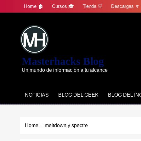
Skip
Home 🏚
Cursos 🎓
Tienda 🛒
Descargas 🔽
to
content
Masterhacks Blog
Un mundo de información a tu alcance
NOTICIAS
BLOG DEL GEEK
BLOG DEL I
Home
meltdown y spectre