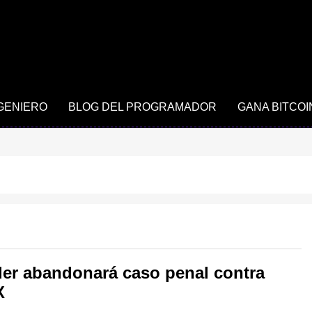
NGENIERO
BLOG DEL PROGRAMADOR
GANA BITCOI
er abandonará caso penal contra
X