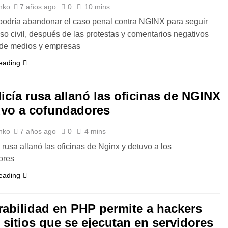
nko
7 años ago
0
10 mins
odría abandonar el caso penal contra NGINX para seguir
so civil, después de las protestas y comentarios negativos
 de medios y empresas
eading
icía rusa allanó las oficinas de NGINX
uvo a cofundadores
nko
7 años ago
0
4 mins
a rusa allanó las oficinas de Nginx y detuvo a los
ores
eading
rabilidad en PHP permite a hackers
 sitios que se ejecutan en servidores