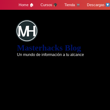
Skip
Home 🏚
Cursos
Tienda
Descargas
to
content
Masterhacks Blog
Un mundo de información a tu alcance