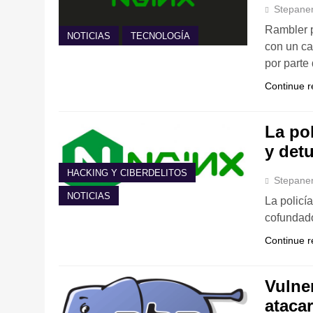
Stepane
Rambler p
NOTICIAS
TECNOLOGÍA
con un ca
por parte
Continue r
La pol
y det
HACKING Y CIBERDELITOS
Stepane
NOTICIAS
La policí
cofundad
Continue r
Vulne
atacar