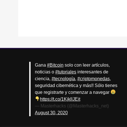
Gana
#Bitcoin
solo con leer artículos,
noticias o
#tutoriales
interesantes de
ciencia,
#tecnología
,
#criptomonedas
,
seguridad cibernética y más!! Sólo tienes
que registrarte y comenzar a navegar
https://t.co/1KjkllJEit
— Masterhacks (@Masterhacks_net)
August 30, 2020