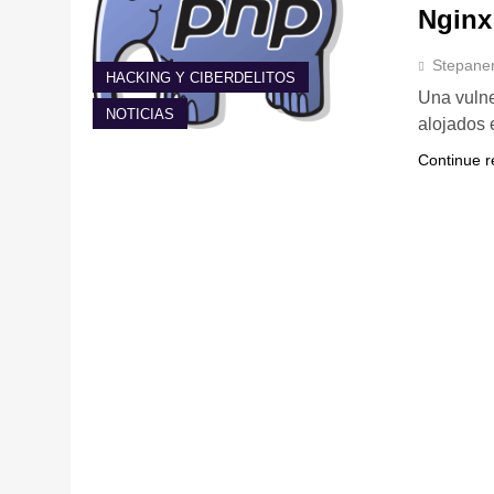
Nginx
Stepane
HACKING Y CIBERDELITOS
Una vulne
NOTICIAS
alojados 
Continue r