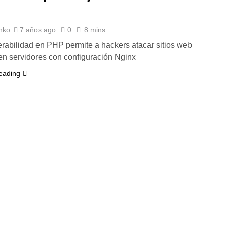
nko
7 años ago
0
8 mins
rabilidad en PHP permite a hackers atacar sitios web
en servidores con configuración Nginx
eading