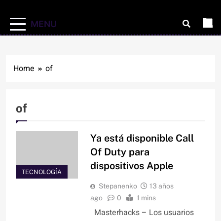
MENU
Home
of
of
Ya está disponible Call
Of Duty para
dispositivos Apple
TECNOLOGÍA
Stepanenko
13 años
ago
0
1 mins
Masterhacks – Los usuarios