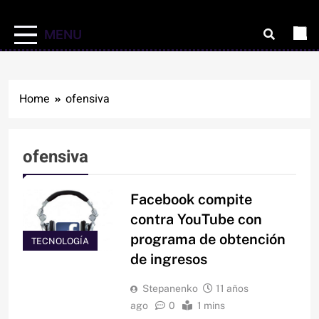
MENU
Home
ofensiva
ofensiva
Facebook compite
contra YouTube con
programa de obtención
TECNOLOGÍA
de ingresos
Stepanenko
11 años
ago
0
1 mins