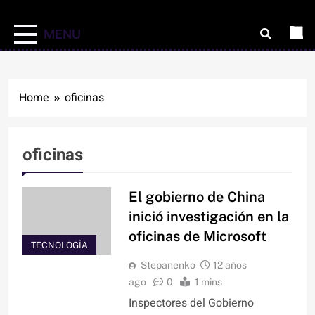
MENU
Home
oficinas
oficinas
El gobierno de China
inició investigación en la
oficinas de Microsoft
TECNOLOGÍA
Stepanenko
12 años
ago
0
1 mins
Inspectores del Gobierno