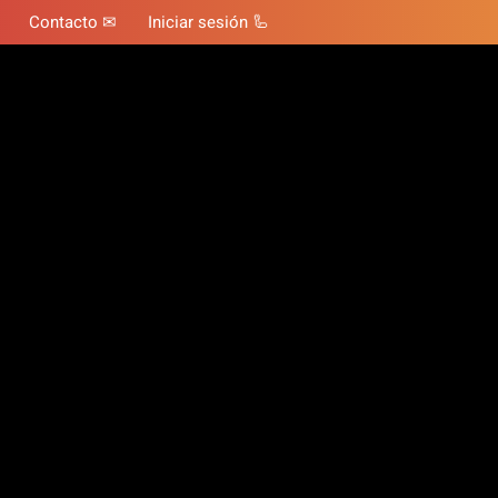
Contacto ✉
Iniciar sesión 🦾