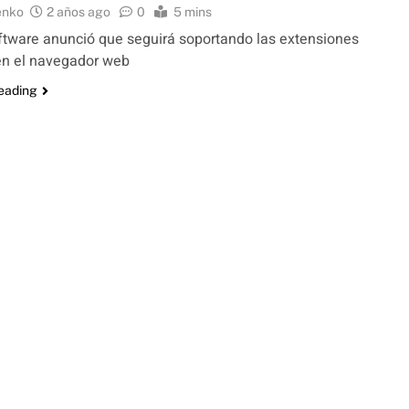
enko
2 años ago
0
5 mins
tware anunció que seguirá soportando las extensiones
en el navegador web
reading