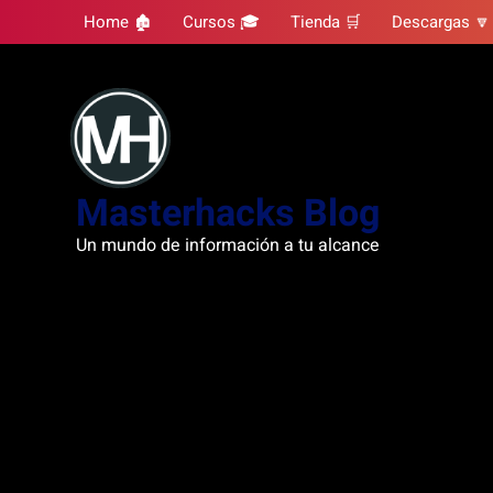
Skip
Home 🏚
Cursos 🎓
Tienda 🛒
Descargas 🔽
to
content
Masterhacks Blog
Un mundo de información a tu alcance