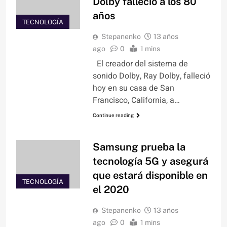
Dolby falleció a los 80
años
TECNOLOGÍA
Stepanenko
13 años
ago
0
1 mins
El creador del sistema de
sonido Dolby, Ray Dolby, falleció
hoy en su casa de San
Francisco, California, a…
Continue reading
Samsung prueba la
tecnología 5G y asegurá
que estará disponible en
TECNOLOGÍA
el 2020
Stepanenko
13 años
ago
0
1 mins