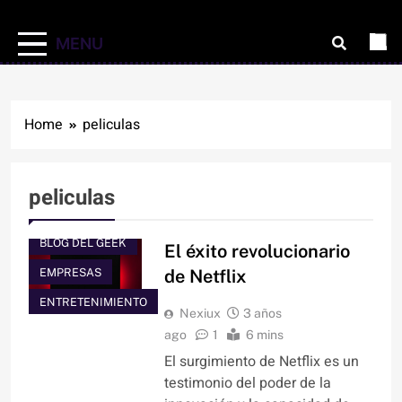
MENU
Home
peliculas
peliculas
BLOG DEL GEEK
El éxito revolucionario
EMPRESAS
de Netflix
ENTRETENIMIENTO
Nexiux
3 años
ago
1
6 mins
El surgimiento de Netflix es un
testimonio del poder de la