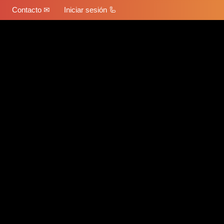
Contacto ✉
Iniciar sesión 🦾