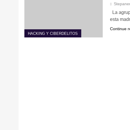
Stepane
La agrupa
esta madr
Continue r
HACKING Y CIBERDELITOS