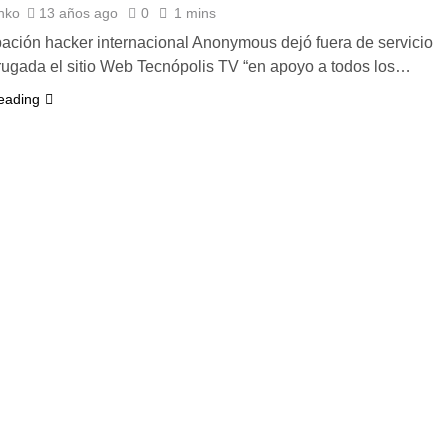
nko
13 años ago
0
1 mins
ción hacker internacional Anonymous dejó fuera de servicio
ugada el sitio Web Tecnópolis TV “en apoyo a todos los…
eading