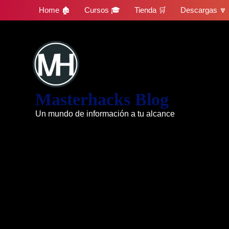
Skip
Home 🏚
Cursos 🎓
Tienda 🛒
Descargas 🔽
to
content
Masterhacks Blog
Un mundo de información a tu alcance