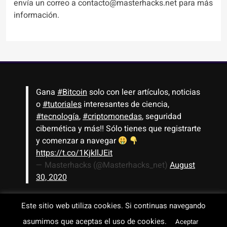
envía un correo a contacto@masterhacks.net para más
información.
Gana
#Bitcoin
solo con leer artículos, noticias
o
#tutoriales
interesantes de ciencia,
#tecnología
,
#criptomonedas
, seguridad
cibernética y más!! Sólo tienes que registrarte
y comenzar a navegar
https://t.co/1KjkllJEit
— Masterhacks (@Masterhacks_net)
August
30, 2020
Este sitio web utiliza cookies. Si continuas navegando
Todos los derechos reservados © 2008-2026 - www.masterhacks.net
asumimos que aceptas el uso de cookies.
Aceptar