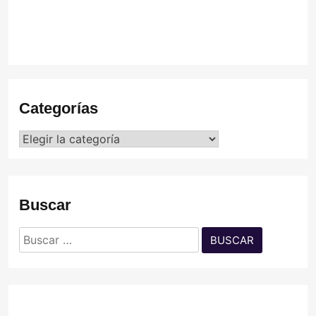
C
Categorías
Categorías
Buscar
Buscar: