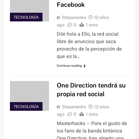
Facebook
TECNOLOGÍA
Stepanenko
12 años
ago
0
1 mins
Dile hola a Ello, la red social
libre de anuncios que saca
provecho de la percepción de
que es la…
Continue reading
One Direction tendrá su
propia red social
TECNOLOGÍA
Stepanenko
12 años
ago
0
1 mins
Masterhacks – Para el gusto de
los fans de la banda británica
One Direction, han abierto una