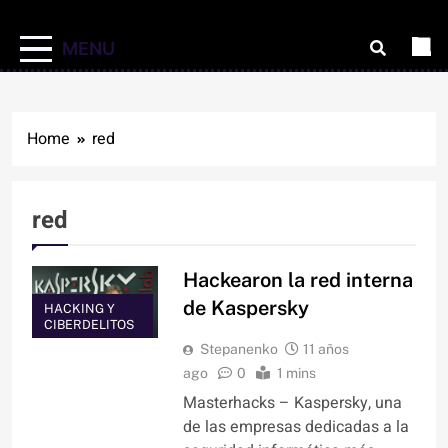
MENU
Home
red
red
Hackearon la red interna
de Kaspersky
HACKING Y
CIBERDELITOS
Stepanenko
11 años
ago
0
1 mins
Masterhacks – Kaspersky, una
de las empresas dedicadas a la