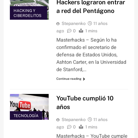
Hackers lograron entrar
a red del Pentágono
HACKING Y
CIBERDELITOS
Stepanenko
11 años
ago
0
1 mins
Masterhacks – Según lo ha
confirmado el secretario de
defensa de Estados Unidos,
Ashton Carter, en la Universidad
de Stanford,…
Continue reading
YouTube cumplió 10
años
TECNOLOGÍA
Stepanenko
11 años
ago
0
1 mins
Masterhacks – YouTube cumple