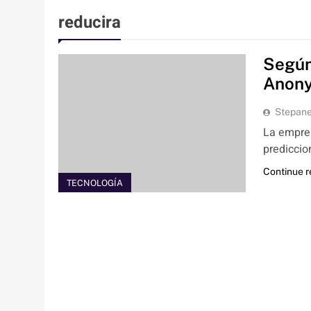
reducira
Según
Anony
Stepan
La empres
prediccio
Continue 
TECNOLOGÍA