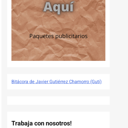
Bitácora de Javier Gutiérrez Chamorro (Guti)
Trabaja con nosotros!