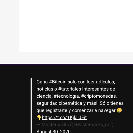
Gana
#Bitcoin
solo con leer artículos,
noticias o
#tutoriales
interesantes de
ciencia,
#tecnología
,
#criptomonedas
,
seguridad cibernética y más!! Sólo tienes
que registrarte y comenzar a navegar
https://t.co/1KjkllJEit
— Masterhacks (@Masterhacks_net)
August 30, 2020