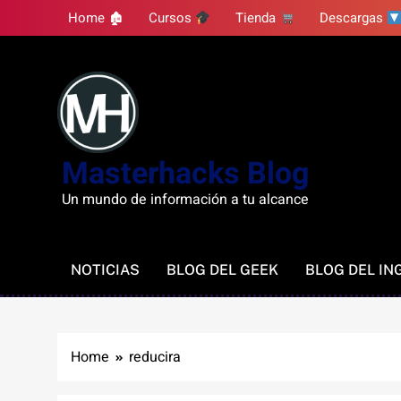
Skip
Home 🏚
Cursos
Tienda
Descargas
to
content
Masterhacks Blog
Un mundo de información a tu alcance
NOTICIAS
BLOG DEL GEEK
BLOG DEL IN
Home
reducira